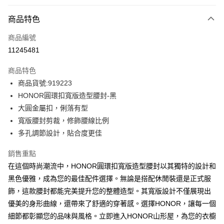
付款方式
商品特色
信用卡一次付款
商品編號
超商取貨付款
11245481
LINE Pay
商品特色
Apple Pay
商品貨號:919223
HONOR圓環扣寬版造型腰封-黑
街口支付
大圓金屬扣，俐落有型
悠遊付
寬版腰封剪裁，修飾腰線比例
多孔調節設計，貼合度更佳
Google Pay
銷售重點
ATM付款
在這個時尚潮流中，HONOR圓環扣寬版造型腰封以其獨特的設計和
黑色優雅，成為您的最佳配件選擇。無論是搭配休閒裝還是正式服
運送方式
飾，這款腰封都能完美提升您的整體造型。其寬版設計不僅展現出
全家取貨付款 -訂單滿 $2000 元即享免運服務，未滿則另收
優美的身形曲線，還帶來了舒適的穿著感。選擇HONOR，讓每一個
$80 元物流費用。
細節都彰顯您的品味與風格。立即進入HONOR山形屋，為您的衣櫥
每筆NT$80，滿NT$2,000(含以上)免運費