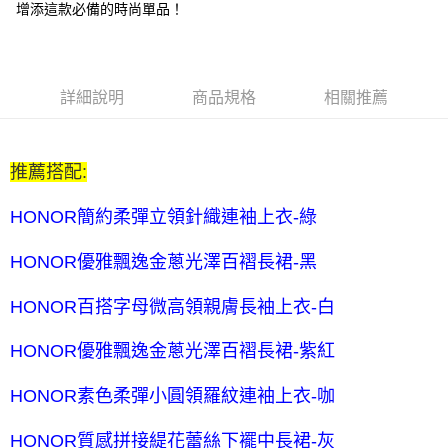
增添這款必備的時尚單品！
全家付款後取貨-訂單滿 $2000 元即享免運服務-未滿則另收
$80 元物流費
每筆NT$80，滿NT$2,000(含以上)免運費
詳細說明
商品規格
相關推薦
7-11取貨付款-訂單滿 $2000 元即享免運服務-未滿則另收 $80
元物流費
推薦搭配:
每筆NT$80，滿NT$2,000(含以上)免運費
7-11付款後取貨-訂單滿 $2000 元即享免運服務-未滿則另收
HONOR簡約柔彈立領針織連袖上衣-綠
$80 元物流費
HONOR優雅飄逸金蔥光澤百褶長裙-黑
每筆NT$80，滿NT$2,000(含以上)免運費
宅配送到家-訂單滿 $2000 元即享免運服務-未滿則另收 $120 元物
HONOR百搭字母微高領親膚長袖上衣-白
流費
HONOR優雅飄逸金蔥光澤百褶長裙-紫紅
每筆NT$120，滿NT$2,000(含以上)免運費
HONOR素色柔彈小圓領羅紋連袖上衣-咖
HONOR質感拼接緹花蕾絲下襬中長裙-灰