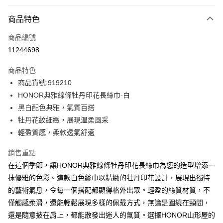
付款方式
商品特色
信用卡一次付款
商品編號
超商取貨付款
11244698
LINE Pay
商品特色
Apple Pay
商品貨號:919210
HONOR典雅線條牡丹印花長絲巾-白
街口支付
黑白配色典雅，氣質百搭
悠遊付
牡丹花紋細緻，展現溫柔風采
輕盈質感，柔軟透氣舒適
Google Pay
銷售重點
ATM付款
在這個季節，讓HONOR典雅線條牡丹印花長絲巾為您的造型增添一
抹優雅的色彩。這款白色絲巾以精緻的牡丹印花設計，展現出獨特
運送方式
的藝術氣息，令每一個搭配都顯得格外出眾。輕盈的絲質材質，不
全家取貨付款 -訂單滿 $2000 元即享免運服務，未滿則另收
僅觸感柔滑，還能輕鬆展現多樣的佩戴方式，無論是圍繞在頸間，
$80 元物流費用。
還是隨意披在肩上，都能散發出迷人的氣質。選擇HONOR山形屋的
每筆NT$80，滿NT$2,000(含以上)免運費