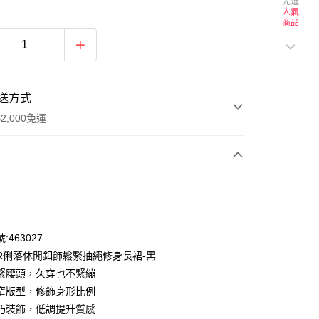
先逛
人氣
商品
送方式
2,000免運
次付款
付款
:463027
OR俐落休閒釦飾鬆緊抽繩修身長裙-黑
緊腰頭，久穿也不緊繃
窄版型，修飾身形比例
巧裝飾，低調提升質感