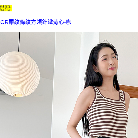
$80 元物
搭配:
每筆NT$8
NOR羅紋條紋方領針織背心-咖
宅配送到家-
流費
每筆NT$1
離島限定-
每筆NT$3