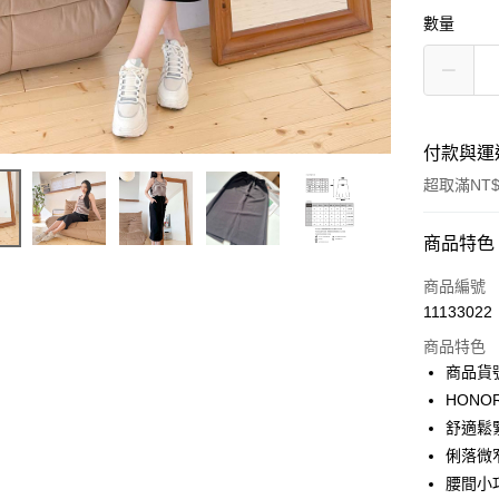
數量
付款與運
超取滿NT$
付款方式
商品特色
信用卡一
商品編號
11133022
超商取貨
商品特色
LINE Pay
商品貨號
HON
Apple Pay
舒適鬆
街口支付
俐落微
腰間小
悠遊付