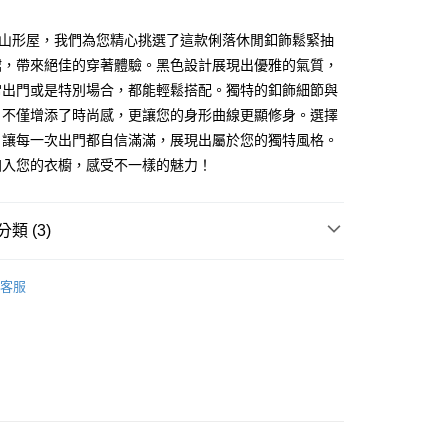
y
R山形屋，我們為您精心挑選了這款俐落休閒釦飾鬆緊抽
裙，帶來絕佳的穿著體驗。黑色設計展現出優雅的氣質，
常出門或是特別場合，都能輕鬆搭配。獨特的釦飾細節與
，不僅增添了時尚感，更讓您的身形曲線更顯修身。選擇
，讓每一次出門都自信滿滿，展現出屬於您的獨特風格。
加入您的衣櫥，感受不一樣的魅力！
款 -訂單滿 $2000 元即享免運服務，未滿則另收
流費用。
0，滿NT$2,000(含以上)免運費
類 (3)
取貨-訂單滿 $2000 元即享免運服務-未滿則另收
BOTTOMS
長褲 | 裙
流費
客服
0，滿NT$2,000(含以上)免運費
lor Code
🖤墨色調
付款-訂單滿 $2000 元即享免運服務-未滿則另收 $8
費
0，滿NT$2,000(含以上)免運費
後取貨-訂單滿 $2000 元即享免運服務-未滿則另收