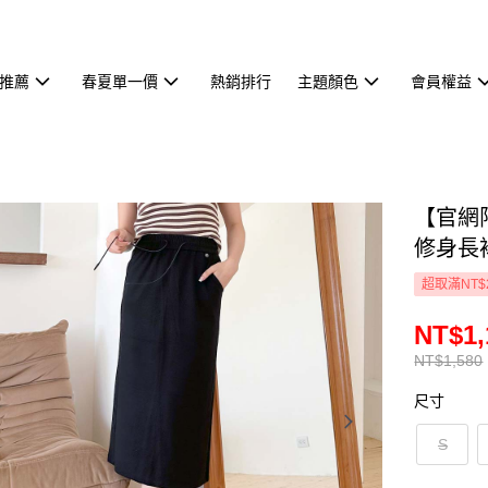
推薦
春夏單一價
熱銷排行
主題顏色
會員權益
【官網
修身長
超取滿NT$
NT$1,
NT$1,580
尺寸
S