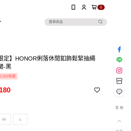
0
限定】HONOR俐落休閒釦飾鬆緊抽繩
裙-黑
2,000免運
180
M
L