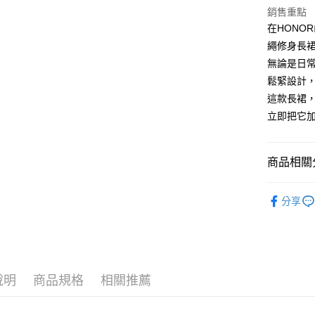
銷售重點
Google Pa
在HONO
ATM付款
繩修身長
無論是日
鬆緊設計
運送方式
這款長裙
立即把它
全家取貨付
$80 元物
每筆NT$8
商品相關分
全家付款後
裙/褲系列｜
$80 元物
分享
休閒流行
每筆NT$8
主題顏色｜Co
7-11取貨
0 元物流
說明
商品規格
相關推薦
每筆NT$8
7-11付款