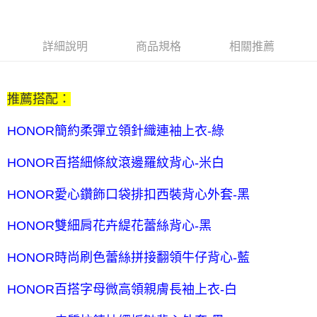
$80 元物流費
每筆NT$80，滿NT$2,000(含以上)免運費
7-11取貨付款-訂單滿 $2000 元即享免運服務-未滿則另收 $80
詳細說明
商品規格
相關推薦
元物流費
每筆NT$80，滿NT$2,000(含以上)免運費
推薦搭配：
7-11付款後取貨-訂單滿 $2000 元即享免運服務-未滿則另收
$80 元物流費
HONOR簡約柔彈立領針織連袖上衣-綠
每筆NT$80，滿NT$2,000(含以上)免運費
HONOR百搭細條紋滾邊羅紋背心-米白
宅配送到家-訂單滿 $2000 元即享免運服務-未滿則另收 $120 元物
流費
HONOR愛心鑽飾口袋排扣西裝背心外套-黑
每筆NT$120，滿NT$2,000(含以上)免運費
HONOR雙細肩花卉緹花蕾絲背心-黑
HONOR時尚刷色蕾絲拼接翻領牛仔背心-藍
HONOR百搭字母微高領親膚長袖上衣-白