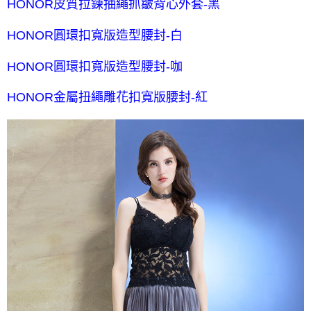
HONOR皮質拉鍊抽繩抓皺背心外套-黑
HONOR圓環扣寬版造型腰封-白
HONOR圓環扣寬版造型腰封-咖
HONOR金屬扭繩雕花扣寬版腰封-紅