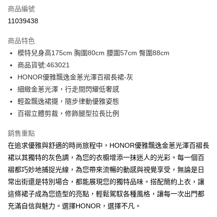
商品編號
超商取貨付款
11039438
LINE Pay
商品特色
Apple Pay
模特兒身高175cm 胸圍80cm 腰圍57cm 臀圍88cm
商品貨號:463021
街口支付
HONOR優雅飄逸金蔥光澤百褶長裙-灰
悠遊付
細緻金蔥光澤，行走間閃耀低奢感
輕盈飄逸裙擺，隨步律動優雅姿態
Google Pay
百褶立體剪裁，修飾腿型拉長比例
ATM付款
銷售重點
在追求優雅與舒適的時尚旅程中，HONOR優雅飄逸金蔥光澤百褶長
運送方式
裙以其獨特的灰色調，為您的衣櫥增添一抹迷人的光彩。每一個百
全家取貨付款 -訂單滿 $2000 元即享免運服務，未滿則另收
褶都巧妙地捕捉光線，為您帶來流暢的動感與視覺享受，無論是日
$80 元物流費用。
常出街還是特別場合，都能展現您的獨特品味。搭配簡約上衣，讓
每筆NT$80，滿NT$2,000(含以上)免運費
這條裙子成為您造型的亮點，輕鬆駕馭各種風格，讓每一次出門都
全家付款後取貨-訂單滿 $2000 元即享免運服務-未滿則另收
充滿自信與魅力。選擇HONOR，選擇不凡。