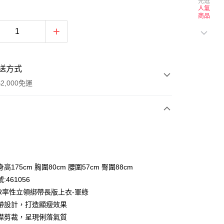
先逛
人氣
商品
送方式
2,000免運
次付款
付款
高175cm 胸圍80cm 腰圍57cm 臀圍88cm
:461056
OR率性立領綁帶長版上衣-軍綠
帶設計，打造顯瘦效果
襟剪裁，呈現俐落氣質