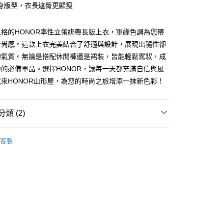
身版型，衣長遮臀更顯瘦
y
格的HONOR率性立領綁帶長版上衣，軍綠色調為您帶
時尚感。這款上衣完美結合了舒適與設計，展現出隨性卻
的氣質。無論是搭配休閒褲還是裙裝，皆能輕鬆駕馭，成
的必備單品。選擇HONOR，讓每一天都充滿自信與風
來HONOR山形屋，為您的時尚之旅增添一抹新色彩！
款 -訂單滿 $2000 元即享免運服務，未滿則另收
流費用。
0，滿NT$2,000(含以上)免運費
類 (2)
取貨-訂單滿 $2000 元即享免運服務-未滿則另收
TOPS
T恤 | 衛衣 | 圖案上衣
流費
客服
lor Code
🌿植感綠
0，滿NT$2,000(含以上)免運費
付款-訂單滿 $2000 元即享免運服務-未滿則另收 $8
費
0，滿NT$2,000(含以上)免運費
後取貨-訂單滿 $2000 元即享免運服務-未滿則另收