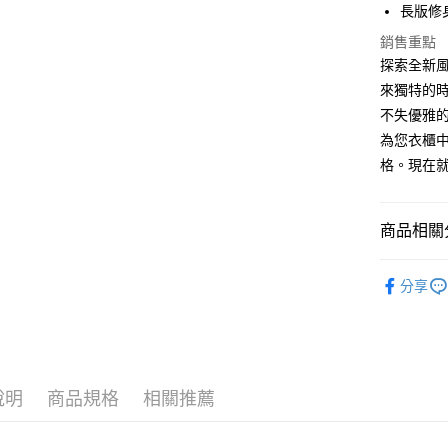
長版修
Google Pa
銷售重點
ATM付款
探索全新風
來獨特的
不失優雅
運送方式
為您衣櫃中
格。現在就
全家取貨付
$80 元物
每筆NT$8
商品相關分
全家付款後
上衣系列｜
$80 元物
分享
主題顏色｜Co
每筆NT$8
7-11取貨
0 元物流
說明
商品規格
相關推薦
每筆NT$8
7-11付款