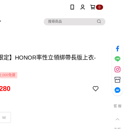
0
限定】HONOR率性立領綁帶長版上衣-
2,000免運
280
M