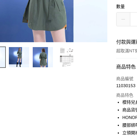
數量
付款與運
超取滿NT$
付款方式
商品特色
信用卡一
商品編號
11030153
超商取貨
商品特色
LINE Pay
模特兒身
商品貨號
Apple Pay
HON
街口支付
腰部綁
立領開
悠遊付