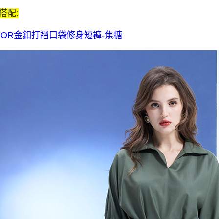
$80 元物
搭配:
每筆NT$8
NOR金釦打褶口袋修身短褲-焦糖
宅配送到家-
流費
每筆NT$1