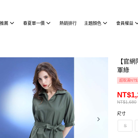
推薦
春夏單一價
熱銷排行
主題顏色
會員權益
【官網
軍綠
超取滿NT$
NT$1,
NT$1,680
尺寸
S