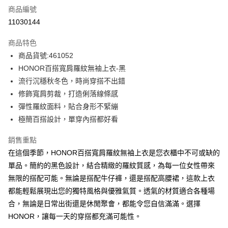
商品編號
超商取貨付款
11030144
LINE Pay
商品特色
Apple Pay
商品貨號:461052
HONOR百搭寬肩羅紋無袖上衣-黑
街口支付
流行沉穩秋冬色，時尚穿搭不出錯
悠遊付
修飾寬肩剪裁，打造俐落線條感
彈性羅紋面料，貼合身形不緊繃
Google Pay
極簡百搭設計，單穿內搭都好看
ATM付款
銷售重點
在這個季節，HONOR百搭寬肩羅紋無袖上衣是您衣櫃中不可或缺的
運送方式
單品。簡約的黑色設計，結合精緻的羅紋質感，為每一位女性帶來
全家取貨付款 -訂單滿 $2000 元即享免運服務，未滿則另收
無限的搭配可能。無論是搭配牛仔褲，還是搭配高腰裙，這款上衣
$80 元物流費用。
都能輕鬆展現出您的獨特風格與優雅氣質。透氣的材質適合各種場
每筆NT$80，滿NT$2,000(含以上)免運費
合，無論是日常出街還是休閒聚會，都能令您自信滿滿。選擇
全家付款後取貨-訂單滿 $2000 元即享免運服務-未滿則另收
HONOR，讓每一天的穿搭都充滿可能性。