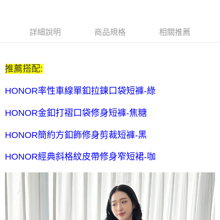
$80 元物流費
每筆NT$80，滿NT$2,000(含以上)免運費
7-11取貨付款-訂單滿 $2000 元即享免運服務-未滿則另收 $80
詳細說明
商品規格
相關推薦
元物流費
每筆NT$80，滿NT$2,000(含以上)免運費
推薦搭配:
7-11付款後取貨-訂單滿 $2000 元即享免運服務-未滿則另收
$80 元物流費
HONOR率性車線單釦拉鍊口袋短褲-綠
每筆NT$80，滿NT$2,000(含以上)免運費
HONOR金釦打褶口袋修身短褲-焦糖
宅配送到家-訂單滿 $2000 元即享免運服務-未滿則另收 $120 元物
流費
HONOR簡約方釦飾修身剪裁短褲-黑
每筆NT$120，滿NT$2,000(含以上)免運費
HONOR經典斜格紋皮帶修身窄短裙-咖