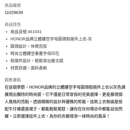
商品編號
超商取貨付款
11029639
LINE Pay
商品特色
Apple Pay
商品貨號:461041
HONOR品牌立體鏤空字母圓領假兩件上衣-灰
街口支付
圓領設計，休閒百搭
悠遊付
時尚立體鏤空重疊字母印花
假兩件設計，輕鬆穿出層次感
Google Pay
材質舒適，面料柔軟
ATM付款
銷售重點
在這個季節，HONOR品牌的立體鏤空字母圓領假兩件上衣以灰色調
運送方式
展現出獨特的時尚感。它不僅是日常穿搭的完美選擇，更是展現個
全家取貨付款 -訂單滿 $2000 元即享免運服務，未滿則另收
人風格的亮點。透過精緻的設計與優雅的剪裁，這款上衣無論是搭
$80 元物流費用。
配牛仔褲還是裙子，都能輕鬆駕馭，讓你在任何場合中都能自信閃
每筆NT$80，滿NT$2,000(含以上)免運費
耀。立即選擇這件上衣，為你的衣櫥增添一抹時尚的風采！
全家付款後取貨-訂單滿 $2000 元即享免運服務-未滿則另收