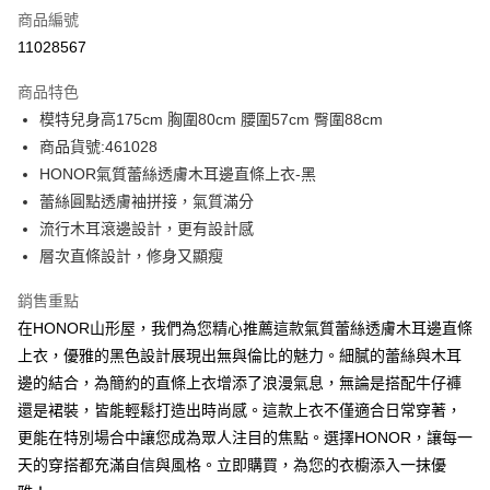
商品編號
超商取貨付款
11028567
LINE Pay
商品特色
Apple Pay
模特兒身高175cm 胸圍80cm 腰圍57cm 臀圍88cm
商品貨號:461028
街口支付
HONOR氣質蕾絲透膚木耳邊直條上衣-黑
悠遊付
蕾絲圓點透膚袖拼接，氣質滿分
流行木耳滾邊設計，更有設計感
Google Pay
層次直條設計，修身又顯瘦
ATM付款
銷售重點
在HONOR山形屋，我們為您精心推薦這款氣質蕾絲透膚木耳邊直條
運送方式
上衣，優雅的黑色設計展現出無與倫比的魅力。細膩的蕾絲與木耳
全家取貨付款 -訂單滿 $2000 元即享免運服務，未滿則另收
邊的結合，為簡約的直條上衣增添了浪漫氣息，無論是搭配牛仔褲
$80 元物流費用。
還是裙裝，皆能輕鬆打造出時尚感。這款上衣不僅適合日常穿著，
每筆NT$80，滿NT$2,000(含以上)免運費
更能在特別場合中讓您成為眾人注目的焦點。選擇HONOR，讓每一
全家付款後取貨-訂單滿 $2000 元即享免運服務-未滿則另收
天的穿搭都充滿自信與風格。立即購買，為您的衣櫥添入一抹優