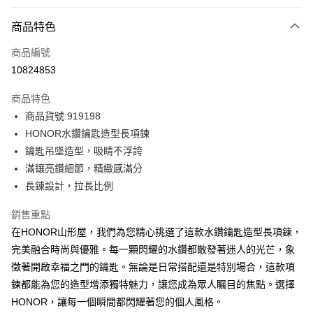
付款方式
商品特色
信用卡一次付款
商品編號
超商取貨付款
10824853
LINE Pay
商品特色
Apple Pay
商品貨號:919198
HONOR水鑽鑰匙造型長項鍊
街口支付
鑰匙吊墜造型，吸睛不浮誇
悠遊付
滿鑲亮鑽細節，精緻感滿分
長鍊設計，拉長比例
Google Pay
銷售重點
ATM付款
在HONOR山形屋，我們為您精心挑選了這款水鑽鑰匙造型長項鍊，
完美融合時尚與優雅。每一顆閃耀的水鑽都散發著迷人的光芒，象
運送方式
徵著開啟幸福之門的鑰匙。無論是日常搭配還是特別場合，這款項
全家取貨付款 -訂單滿 $2000 元即享免運服務，未滿則另收
鍊都能為您的造型增添獨特魅力，讓您成為眾人瞩目的焦點。選擇
$80 元物流費用。
HONOR，讓每一個瞬間都閃耀著您的個人風格。
每筆NT$80，滿NT$2,000(含以上)免運費