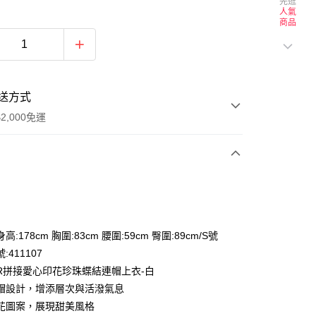
先逛
人氣
商品
送方式
2,000免運
次付款
付款
:178cm 胸圍:83cm 腰圍:59cm 臀圍:89cm/S號
:411107
OR拼接愛心印花珍珠蝶結連帽上衣-白
帽設計，增添層次與活潑氣息
花圖案，展現甜美風格