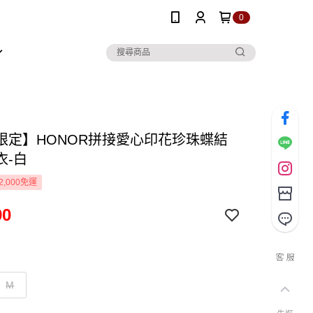
0
限定】HONOR拼接愛心印花珍珠蝶結
衣-白
2,000免運
90
M