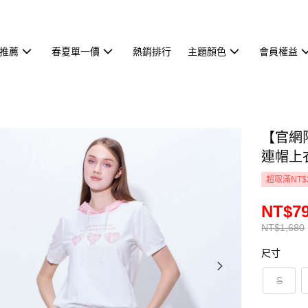
推薦
春夏單一價
熱銷排行
主題顏色
會員權益
【官網
連帽上
超取滿NT$
NT$7
NT$1,680
尺寸
S