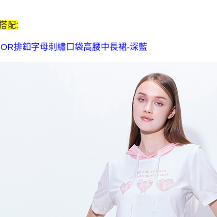
$80 元物
每筆NT$8
搭配:
宅配送到家-
NOR排釦字母刺繡口袋高腰中長裙-深藍
流費
每筆NT$1
離島限定-
每筆NT$3