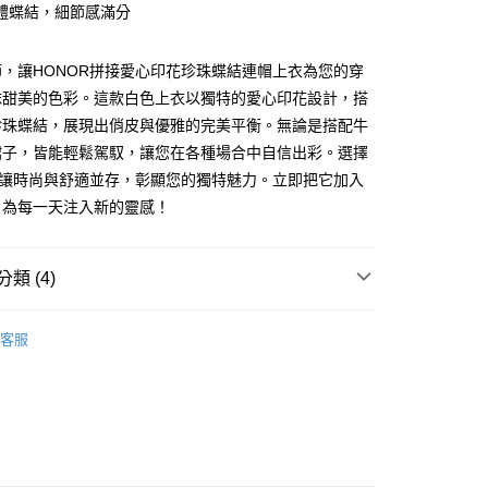
體蝶結，細節感滿分
y
，讓HONOR拼接愛心印花珍珠蝶結連帽上衣為您的穿
抹甜美的色彩。這款白色上衣以獨特的愛心印花設計，搭
珍珠蝶結，展現出俏皮與優雅的完美平衡。無論是搭配牛
裙子，皆能輕鬆駕馭，讓您在各種場合中自信出彩。選擇
，讓時尚與舒適並存，彰顯您的獨特魅力。立即把它加入
款 -訂單滿 $2000 元即享免運服務，未滿則另收
，為每一天注入新的靈感！
流費用。
0，滿NT$2,000(含以上)免運費
類 (4)
取貨-訂單滿 $2000 元即享免運服務-未滿則另收
流費
TOPS
T恤 | 衛衣 | 圖案上衣
0，滿NT$2,000(含以上)免運費
客服
付款-訂單滿 $2000 元即享免運服務-未滿則另收 $8
費
lor Code
🤍雲朵白
0，滿NT$2,000(含以上)免運費
後取貨-訂單滿 $2000 元即享免運服務-未滿則另收