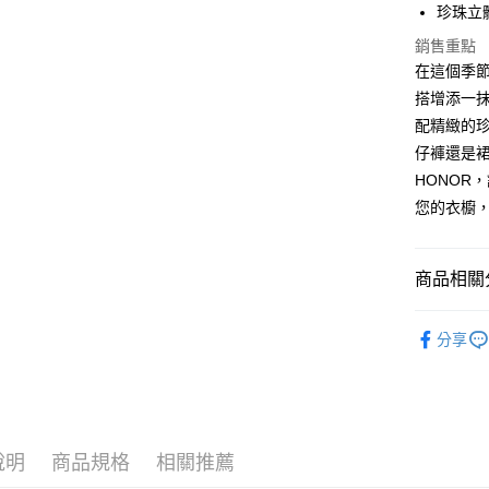
珍珠立
Google Pa
銷售重點
ATM付款
在這個季節
搭增添一
配精緻的
運送方式
仔褲還是
HONOR
全家取貨付
您的衣櫥
$80 元物
每筆NT$8
商品相關分
全家付款後
$80 元物
上衣系列｜
每筆NT$8
分享
優雅甜美
7-11取貨
休閒流行
0 元物流
主題顏色｜Co
每筆NT$8
說明
商品規格
相關推薦
7-11付款