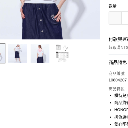
數量
付款與運
超取滿NT$
付款方式
商品特色
信用卡一
商品編號
10804207
超商取貨
商品特色
LINE Pay
模特兒身高
商品貨號
Apple Pay
HON
街口支付
拼色連
愛心印
悠遊付