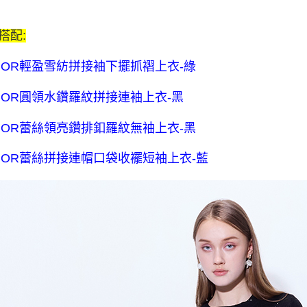
$80 元物
每筆NT$8
搭配:
宅配送到家-
NOR輕盈雪紡拼接袖下擺抓褶上衣-綠
流費
每筆NT$1
NOR圓領水鑽羅紋拼接連袖上衣-黑
離島限定-
NOR蕾絲領亮鑽排釦羅紋無袖上衣-黑
每筆NT$3
NOR蕾絲拼接連帽口袋收襬短袖上衣-藍