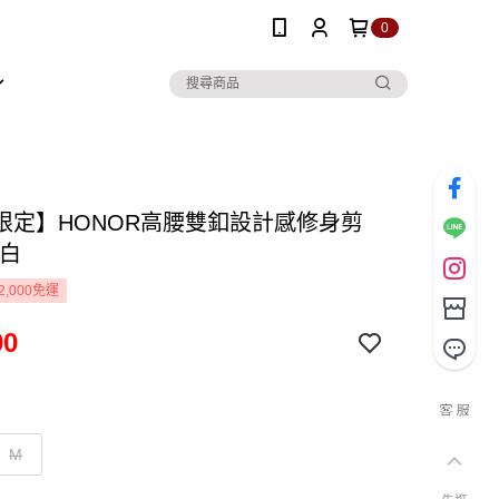
0
限定】HONOR高腰雙釦設計感修身剪
-白
2,000免運
90
M