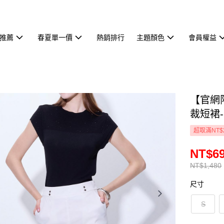
推薦
春夏單一價
熱銷排行
主題顏色
會員權益
【官網
裁短裙
超取滿NT$
NT$6
NT$1,480
尺寸
S