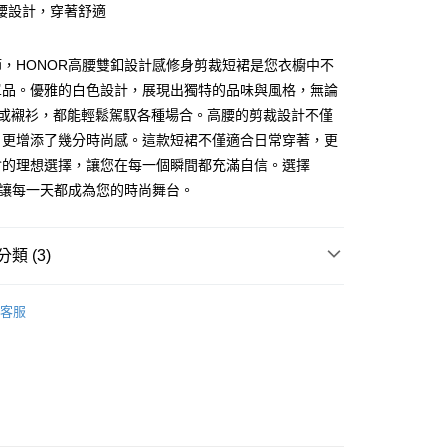
腰設計，穿著舒適
y
，HONOR高腰雙釦設計感修身剪裁短裙是您衣櫥中不
單品。優雅的白色設計，展現出獨特的品味與風格，無論
恤或襯衫，都能輕鬆駕馭各種場合。高腰的剪裁設計不僅
，更增添了幾分時尚感。這款短裙不僅適合日常穿著，更
會的理想選擇，讓您在每一個瞬間都充滿自信。選擇
款 -訂單滿 $2000 元即享免運服務，未滿則另收
，讓每一天都成為您的時尚舞台。
流費用。
0，滿NT$2,000(含以上)免運費
類 (3)
取貨-訂單滿 $2000 元即享免運服務-未滿則另收
流費
BOTTOMS
短褲 | 裙
0，滿NT$2,000(含以上)免運費
客服
付款-訂單滿 $2000 元即享免運服務-未滿則另收 $8
lor Code
🤍雲朵白
費
0，滿NT$2,000(含以上)免運費
後取貨-訂單滿 $2000 元即享免運服務-未滿則另收