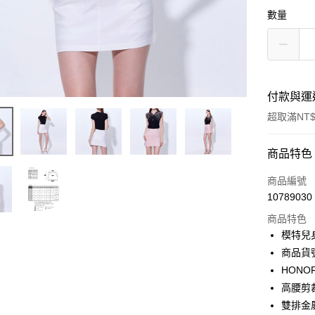
數量
付款與運
超取滿NT$
付款方式
商品特色
信用卡一
商品編號
10789030
超商取貨
商品特色
LINE Pay
模特兒身高
商品貨號
Apple Pay
HON
街口支付
高腰剪
雙排金
悠遊付