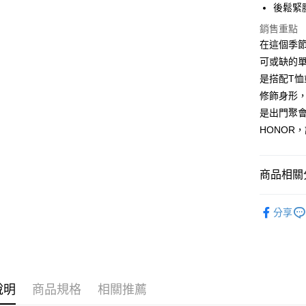
後鬆緊
Google Pa
銷售重點
ATM付款
在這個季節
可或缺的
是搭配T
運送方式
修飾身形
是出門聚
全家取貨付
HONOR
$80 元物
每筆NT$8
商品相關分
全家付款後
$80 元物
裙/褲系列｜
每筆NT$8
分享
優雅甜美
7-11取貨
主題顏色｜Co
0 元物流
每筆NT$8
說明
商品規格
相關推薦
7-11付款