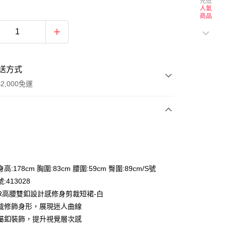
先逛
人氣
商品
送方式
2,000免運
次付款
付款
:178cm 胸圍:83cm 腰圍:59cm 臀圍:89cm/S號
:413028
OR高腰雙釦設計感修身剪裁短裙-白
裁修飾身形，展現迷人曲線
屬釦裝飾，提升視覺層次感