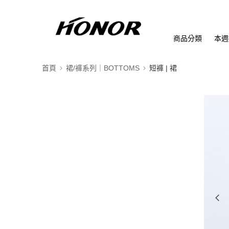
商品分類
本週
首頁
裙/褲系列｜BOTTOMS
短褲 | 裙