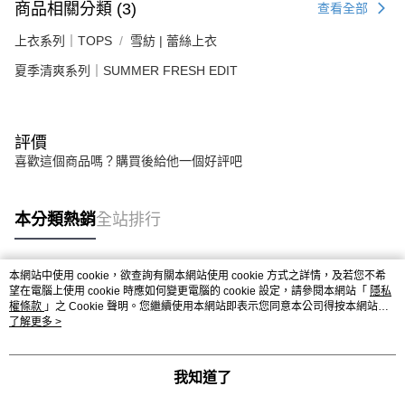
商品相關分類 (3)
查看全部
上衣系列｜TOPS
雪紡 | 蕾絲上衣
夏季清爽系列｜SUMMER FRESH EDIT
評價
喜歡這個商品嗎？購買後給他一個好評吧
本分類熱銷
全站排行
本網站中使用 cookie，欲查詢有關本網站使用 cookie 方式之詳情，及若您不希
熱門標籤
望在電腦上使用 cookie 時應如何變更電腦的 cookie 設定，請參閱本網站「
隱私
權條款
」之 Cookie 聲明。您繼續使用本網站即表示您同意本公司得按本網站使
用條款之 Cookie 聲明使用 cookie。
了解更多 >
我知道了