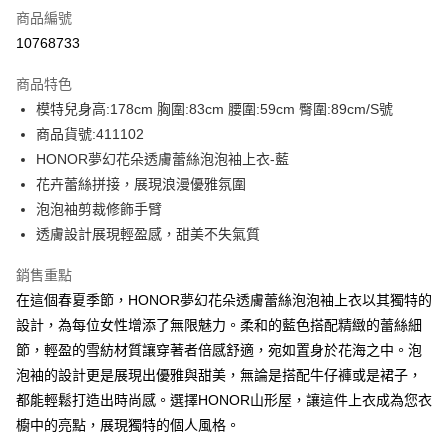
商品編號
超商取貨付款
10768733
LINE Pay
商品特色
Apple Pay
模特兒身高:178cm 胸圍:83cm 腰圍:59cm 臀圍:89cm/S號
商品貨號:411102
街口支付
HONOR夢幻花朵透膚蕾絲泡泡袖上衣-藍
悠遊付
花卉蕾絲拼接，展現浪漫優雅氛圍
泡泡袖剪裁修飾手臂
Google Pay
透膚設計展現輕盈感，甜美不失氣質
ATM付款
銷售重點
在這個春夏季節，HONOR夢幻花朵透膚蕾絲泡泡袖上衣以其獨特的
運送方式
設計，為每位女性增添了無限魅力。柔和的藍色搭配精緻的蕾絲細
全家取貨付款 -訂單滿 $2000 元即享免運服務，未滿則另收
節，輕盈的雪紡材質讓穿著者倍感舒適，宛如置身於花海之中。泡
$80 元物流費用。
泡袖的設計更是展現出優雅與甜美，無論是搭配牛仔褲或是裙子，
每筆NT$80，滿NT$2,000(含以上)免運費
都能輕鬆打造出時尚感。選擇HONOR山形屋，讓這件上衣成為您衣
全家付款後取貨-訂單滿 $2000 元即享免運服務-未滿則另收
櫥中的亮點，展現獨特的個人風格。