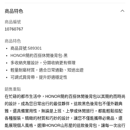
付款方式
商品特色
信用卡一次付款
商品編號
超商取貨付款
10760767
LINE Pay
商品特色
Apple Pay
商品貨號:589301
HONOR簡約百搭休閒後背包-黑
街口支付
多收納夾層設計，分類收納更有條理
悠遊付
輕量耐磨材質，適合日常通勤、短途出遊
可調式肩背帶，提升舒適穩定性
Google Pay
銷售重點
ATM付款
在忙碌的都市生活中，HONOR簡約百搭休閒後背包以其簡約而時尚
的設計，成為您日常出行的最佳夥伴。這款黑色後背包不僅外觀典
運送方式
雅，還具備實用性，無論是上班、上學或休閒旅行，都能輕鬆搭配
全家取貨付款 -訂單滿 $2000 元即享免運服務，未滿則另收
各種服裝。精緻的材質和巧妙的設計，讓您不僅能攜帶必需品，還
$80 元物流費用。
能展現個人風格。選擇HONOR山形屋的這款後背包，讓每一次出行
每筆NT$80，滿NT$2,000(含以上)免運費