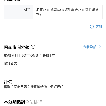
材質
尼龍35% 嫘縈30% 聚酯纖維28% 彈性纖維
7%
客服
商品相關分類 (3)
查看全部
裙/褲系列｜BOTTOMS
長褲 | 裙
優雅甜美
評價
喜歡這個商品嗎？購買後給他一個好評吧
本分類熱銷
全站排行