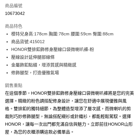
商品編號
超商取貨付款
10673042
LINE Pay
商品特色
Apple Pay
模特兒身高:178cm 胸圍:78cm 腰圍:59cm 臀圍:88cm
商品貨號:415012
街口支付
HONOR雙排釦飾修身壓線口袋微喇叭褲-粉
悠遊付
壓線設計延伸腿部線條
金屬飾釦點綴，增添質感與精緻感
Google Pay
修飾腿型，打造優雅氣場
ATM付款
銷售重點
在這個季節，HONOR雙排釦飾修身壓線口袋微喇叭褲將是您的完美
運送方式
選擇。精緻的粉色調搭配修身設計，讓您在舒適中展現優雅與風
全家取貨付款 -訂單滿 $2000 元即享免運服務，未滿則另收
格。雙排釦的獨特細節，為整體造型增添了層次感，而微喇叭的剪
$80 元物流費用。
裁則巧妙修飾腿型，無論搭配襯衫或針織衫，都能輕鬆駕馭。選擇
每筆NT$80，滿NT$2,000(含以上)免運費
HONOR，讓每一次出門都充滿自信與魅力。立即前往HONOR山形
全家付款後取貨-訂單滿 $2000 元即享免運服務-未滿則另收
屋，為您的衣櫃添購這款必備單品。