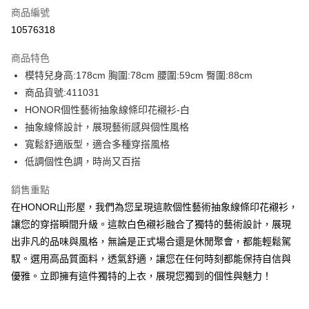
商品編號
超商取貨付款
10576318
LINE Pay
商品特色
Apple Pay
模特兒身高:178cm 胸圍:78cm 腰圍:59cm 臀圍:88cm
商品貨號:411031
街口支付
HONOR個性藝術抽象線條印花襯衫-白
悠遊付
抽象線條設計，展現藝術感與個性風格
寬鬆舒適版型，適合多種穿搭風格
Google Pay
低調個性色調，時尚又百搭
ATM付款
銷售重點
在HONOR山形屋，我們為您呈現這款個性藝術抽象線條印花襯衫，
運送方式
讓您的穿搭瞬間升級。這款白色襯衫融合了獨特的藝術設計，展現
全家取貨付款 -訂單滿 $2000 元即享免運服務，未滿則另收
出非凡的品味與風格，無論是正式場合還是休閒聚會，都能輕鬆駕
$80 元物流費用。
馭。選用高品質面料，透氣舒適，讓您在任何時刻都能保持自信與
每筆NT$80，滿NT$2,000(含以上)免運費
優雅。立即擁有這件獨特的上衣，展現您獨到的個性與魅力！
全家付款後取貨-訂單滿 $2000 元即享免運服務-未滿則另收