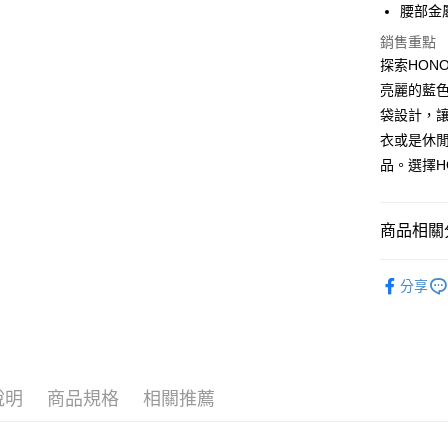
腰部金
Google Pa
銷售重點
ATM付款
探索HON
亮麗的藍
袋設計，
運送方式
衣或是休
品。選擇H
全家取貨付
$80 元物
每筆NT$8
商品相關分
全家付款後
裙/褲系列｜
$80 元物
分享
優雅甜美
每筆NT$8
亮色調焦點｜
7-11取貨
0 元物流
說明
商品規格
相關推薦
每筆NT$8
7-11付款