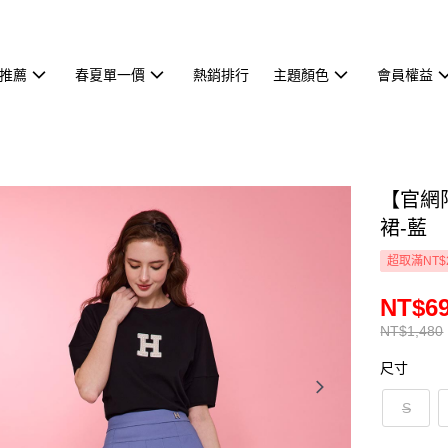
推薦
春夏單一價
熱銷排行
主題顏色
會員權益
【官網
裙-藍
超取滿NT$
NT$6
NT$1,480
尺寸
S