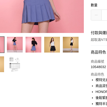
數量
付款與運
超取滿NT$
付款方式
商品特色
信用卡一
商品編號
10548032
超商取貨
商品特色
LINE Pay
模特兒身高
商品貨號
Apple Pay
HON
街口支付
後鬆緊
獨特半
悠遊付