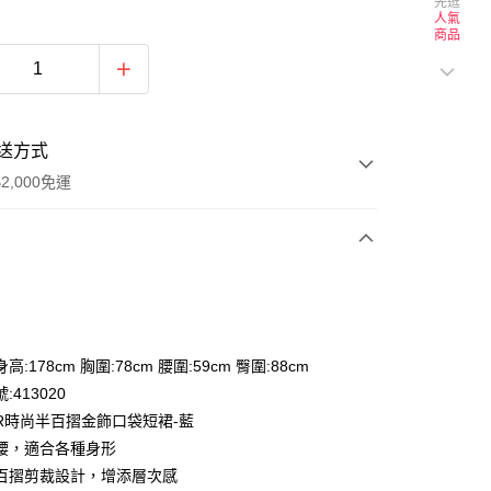
先逛
人氣
商品
送方式
2,000免運
次付款
付款
:178cm 胸圍:78cm 腰圍:59cm 臀圍:88cm
:413020
OR時尚半百摺金飾口袋短裙-藍
腰，適合各種身形
百摺剪裁設計，增添層次感