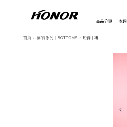
商品分類
本週
首頁
裙/褲系列｜BOTTOMS
短褲 | 裙