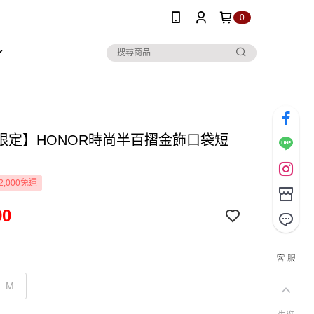
0
限定】HONOR時尚半百摺金飾口袋短
2,000免運
90
M