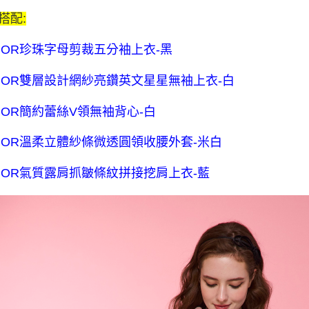
$80 元物
搭配:
每筆NT$8
NOR珍珠字母剪裁五分袖上衣-黑
宅配送到家-
流費
NOR雙層設計網紗亮鑽英文星星無袖上衣-白
每筆NT$1
NOR簡約蕾絲V領無袖背心-白
離島限定-
每筆NT$3
NOR溫柔立體紗條微透圓領收腰外套-米白
NOR氣質露肩抓皺條紋拼接挖肩上衣-藍