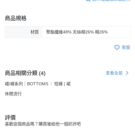
商品規格
材質
聚酯纖維48% 天絲棉26% 棉26%
客服
商品相關分類 (4)
查看全部
裙/褲系列｜BOTTOMS
短褲 | 裙
休閒流行
評價
喜歡這個商品嗎？購買後給他一個好評吧