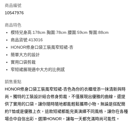
商品編號
超商取貨付款
10547976
LINE Pay
商品特色
Apple Pay
模特兒身高:178cm 胸圍:78cm 腰圍:59cm 臀圍:88cm
商品貨號:413016
街口支付
HONOR修身口袋工裝風窄短裙-杏
悠遊付
簡單大方的設計
實用口袋剪裁
Google Pay
窄短裙展現適中大方的比例感
ATM付款
銷售重點
HONOR修身口袋工裝風窄短裙-杏色為你的衣櫃增添一抹清新與時
運送方式
尚。獨特的工裝設計結合修身剪裁，不僅展現出優雅的曲線，還提
全家取貨付款 -訂單滿 $2000 元即享免運服務，未滿則另收
供了實用的口袋，讓你隨時隨地都能輕鬆攜帶小物。無論是搭配簡
$80 元物流費用。
約T恤或是優雅上衣，這款短裙都能完美演繹不同風格，讓你在各種
每筆NT$80，滿NT$2,000(含以上)免運費
場合中自信出彩。選擇HONOR，讓每一天都充滿時尚可能性。
全家付款後取貨-訂單滿 $2000 元即享免運服務-未滿則另收