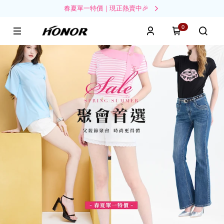
春夏單一特價｜現正熱賣中🎉
0